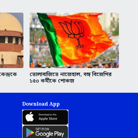
েন্দ্রকে
তোলাবাজিতে নাজেহাল, বঙ্গ বিজেপির
১৫০ কর্মীকে শোকজ
Download App