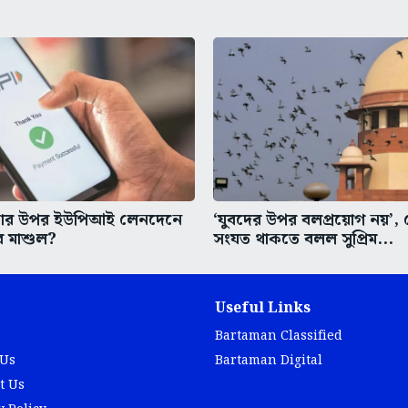
কার উপর ইউপিআই লেনদেনে
‘যুবদের উপর বলপ্রয়োগ নয়’, ক
ে মাশুল?
সংযত থাকতে বলল সুপ্রিম...
Useful Links
Bartaman Classified
 Us
Bartaman Digital
t Us