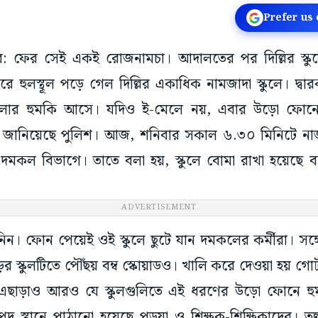
Prefer us
েম্বর: ফের সেই একই রোজনামচা। আদালতের পর দিল্লির স্
করে হুলস্থূল পড়ে গেল দিল্লির একাধিক নামজাদা স্কুলে। দ
হামলার হুমকি আসে। যদিও ই-মেলে নয়, এবার উড়ো ফোনে
টাই জানিয়েছে পুলিশ। আজ, শনিবার সকাল ৬.৩০ মিনিটে 
 দমকল বিভাগে। তাতে বলা হয়, স্কুলে বোমা রাখা হয়েছে
ADVERTISEMENT
িন। ফোন পেয়েই ওই স্কুলে ছুটে যান দমকলের কর্মীরা। সঙ্গ
্কুলটিতে পৌঁছয় বম্ব স্কোয়াডও। খালি করে দেওয়া হয় গোটা 
। এছাড়াও আরও যে স্কুলগুলিতে এই ধরণের উড়ো ফোনে হ
পদ স্থানে পাঠানো হয়েছে পড়ুয়া ও শিক্ষক-শিক্ষিকাদের। তল