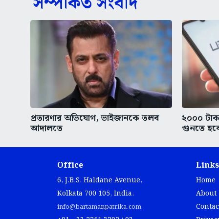
সম্পর্কিত সংবাদ
প্রতারণার অভিযোগ, ভাইজানকে তলব
২০০০ টা
আদালতে
গুনতে হব
Office
Links
6, J.B.S. Haldane Avenue,
Home
Kolkata 700 105, India.
About
Contac
info@bartamanpatrika.com