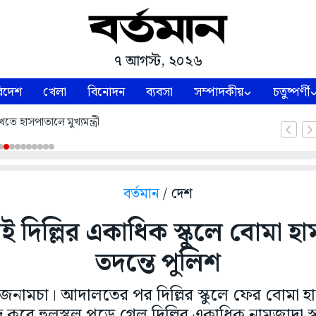
৭ আগস্ট, ২০২৬
িদেশ
খেলা
বিনোদন
ব্যবসা
সম্পাদকীয়
চতুষ্পর্ণী
তে হাসপাতালে মুখ্যমন্ত্রী
বর্তমান
/ দেশ
 দিল্লির একাধিক স্কুলে বোমা হা
তদন্তে পুলিশ
ামচা। আদালতের পর দিল্লির স্কুলে ফের বোমা হ
দ্র করে হুলস্থূল পড়ে গেল দিল্লির একাধিক নামজাদা স্