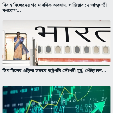
বিবাহ বিচ্ছেদের পর মানসিক অবসাদ, গাজিয়াবাদে আত্মঘাতী
মনরোগ...
তিন দিনের ওড়িশা সফরে রাষ্ট্রপতি দ্রৌপদী মুর্মু, পৌঁছলেন...