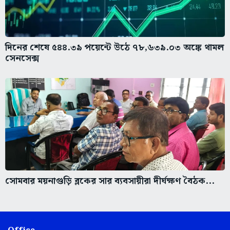
দিনের শেষে ৫৪৪.৩৯ পয়েন্টে উঠে ৭৮,৬৩৯.০৩ অঙ্কে থামল
সেনসেক্স
সোমবার ময়নাগুড়ি ব্লকের সার ব্যবসায়ীরা দীর্ঘক্ষণ বৈঠক...