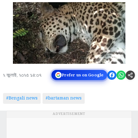
২ জুলাই, ২০২৫ ১৪:০৭
Prefer us on Google
#Bengali news
#bartaman news
ADVERTISEMENT