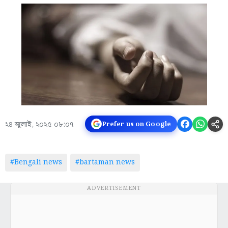
২৪ জুলাই, ২০২৫ ০৮:০৭
Prefer us on Google
#Bengali news
#bartaman news
ADVERTISEMENT