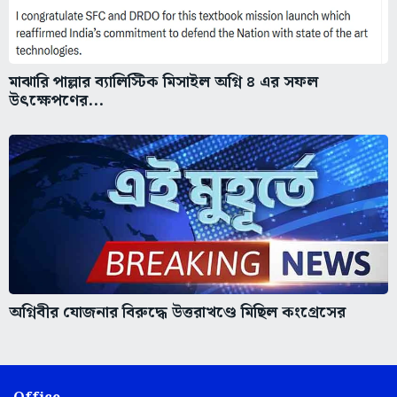
মাঝারি পাল্লার ব্যালিস্টিক মিসাইল অগ্নি ৪ এর সফল
উৎক্ষেপণের...
অগ্নিবীর যোজনার বিরুদ্ধে উত্তরাখণ্ডে মিছিল কংগ্রেসের