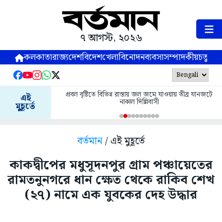
৭ আগস্ট, ২০২৬
কলকাতা
রাজ্য
দেশ
বিদেশ
খেলা
বিনোদন
ব্যবসা
সম্পাদকীয়
চতুষ্পর্ণ
প্রবল বৃষ্টিতে বিভিন্ন রাস্তায় জল জমে যাওয়ায় তীব্র যানজটে
এই
নাকাল দিল্লিবাসী
মুহূর্তে
বর্তমান
/ এই মুহূর্তে
কাকদ্বীপের মধুসূদনপুর গ্রাম পঞ্চায়েতের
রামতনুনগরে ধান ক্ষেত থেকে রাকিব শেখ
(২৭) নামে এক যুবকের দেহ উদ্ধার