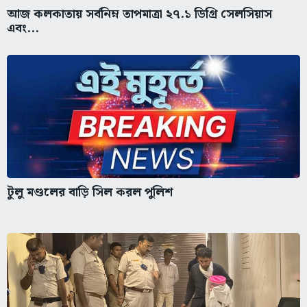
আজ কলকাতায় সর্বনিম্ন তাপমাত্রা ২৭.১ ডিগ্রি সেলসিয়াস
এবং...
টুলু মণ্ডলের বাড়ি সিল করল পুলিশ