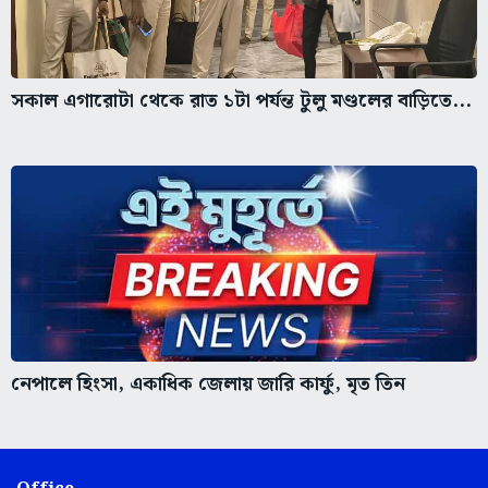
সকাল এগারোটা থেকে রাত ১টা পর্যন্ত টুলু মণ্ডলের বাড়িতে...
নেপালে হিংসা, একাধিক জেলায় জারি কার্ফু, মৃত তিন