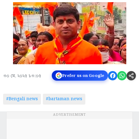
৩০ মে, ২০২৫ ১৩:০৫
Prefer us on Google
#Bengali news
#bartaman news
ADVERTISEMENT