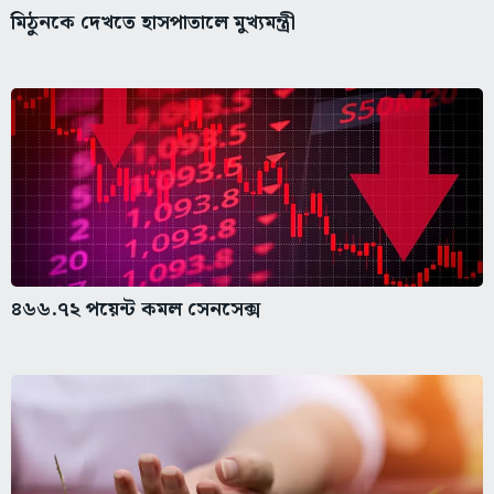
মিঠুনকে দেখতে হাসপাতালে মুখ্যমন্ত্রী
৪৬৬.৭২ পয়েন্ট কমল সেনসেক্স