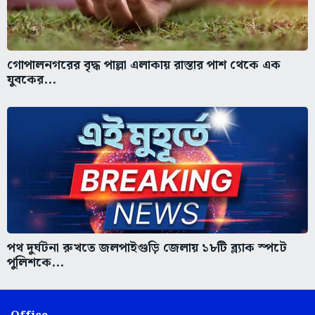
গোপালনগরের বৃদ্ধ পাল্লা এলাকায় রাস্তার পাশ থেকে এক
যুবকের...
পথ দুর্ঘটনা রুখতে জলপাইগুড়ি জেলায় ১৮টি ব্ল্যাক স্পটে
পুলিশকে...