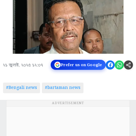
২১ জুলাই, ২০২৫ ১২:০৭
Prefer us on Google
#Bengali news
#bartaman news
ADVERTISEMENT