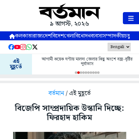
৯ আগস্ট, ২০২৬
কলকাতা
রাজ্য
দেশ
বিদেশ
খেলা
বিনোদন
ব্যবসা
সম্পাদকীয়
চতুষ্পর্ণ
আগামী কয়েক ঘণ্টায় মালদা জেলার কিছু অংশে বজ্র-বৃষ্টির
এই
পূর্বাভাস
মুহূর্তে
বর্তমান
/ এই মুহূর্তে
বিজেপি সাম্প্রদায়িক উস্কানি দিচ্ছে:
ফিরহাদ হাকিম