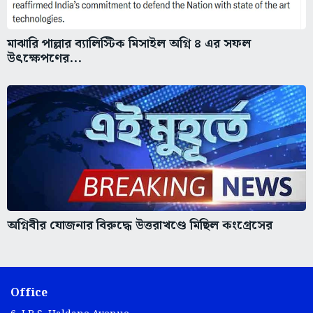
মাঝারি পাল্লার ব্যালিস্টিক মিসাইল অগ্নি ৪ এর সফল
উৎক্ষেপণের...
অগ্নিবীর যোজনার বিরুদ্ধে উত্তরাখণ্ডে মিছিল কংগ্রেসের
Office