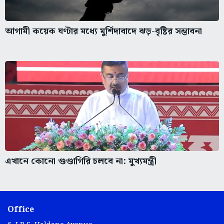
আগামী কয়েক ঘণ্টার মধ্যে মুর্শিদাবাদে ঝড়-বৃষ্টির সম্ভাবনা
এখানে কোনো গুণ্ডাগিরি চলবে না: মুখ্যমন্ত্রী
Office