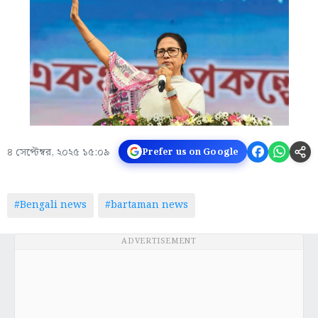
৪ সেপ্টেম্বর, ২০২৫ ১৫:০৯
Prefer us on Google
#Bengali news
#bartaman news
ADVERTISEMENT