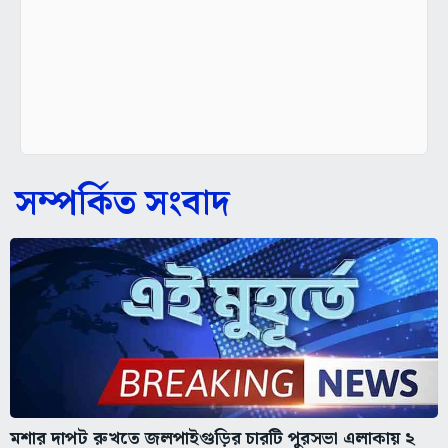
সম্পর্কিত সংবাদ
মশার দাপট রুখতে জলপাইগুড়ির চারটি পুরসভা এলাকায় ২