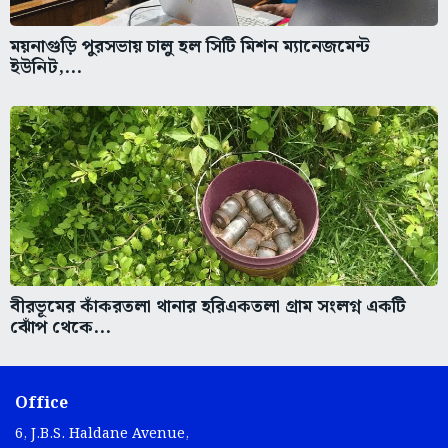
ময়নাগুড়ি পুরসভায় চালু হল সিটি মিশন ম্যানেজমেন্ট
ইউনিট,...
বীরভূমের কাঁকরতলা থানার হরিএকতলা গ্রাম সংলগ্ন একটি
ঝোঁপ থেকে...
Office
6, J.B.S. Haldane Avenue,