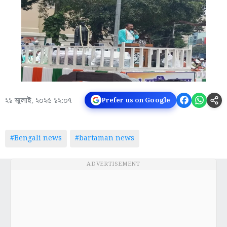
২১ জুলাই, ২০২৫ ১২:০৭
Prefer us on Google
#Bengali news
#bartaman news
ADVERTISEMENT