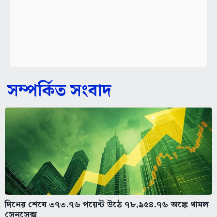
সম্পর্কিত সংবাদ
দিনের শেষে ৩৭৩.৭৬ পয়েন্ট উঠে ৭৮,৯৫৪.৭৬ অঙ্কে থামল
সেনসেক্স