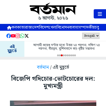
৬ আগস্ট, ২০২৬
কলকাতা
রাজ্য
দেশ
বিদেশ
খেলা
বিনোদন
ব্যবসা
সম্পাদকীয়
চতুষ্পর্ণ
আগামী কয়েক ঘণ্টার মধ্যে উত্তর ২৪ পরগনা, দক্ষিণ ২৪
এই
পরগনা, বীরভূম, মুর্শিদাবাদে ঝড়-বৃষ্টির সম্ভাবনা
মুহূর্তে
বর্তমান
/ এই মুহূর্তে
বিজেপি গদিচোর-ভোটচোরের দল:
মুখ্যমন্ত্রী