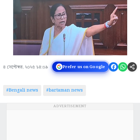
৪ সেপ্টেম্বর, ২০২৫ ১৪:০৯
Prefer us on Google
#Bengali news
#bartaman news
ADVERTISEMENT