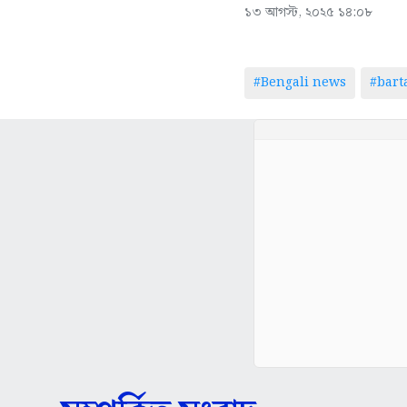
১৩ আগস্ট, ২০২৫ ১৪:০৮
#Bengali news
#bar