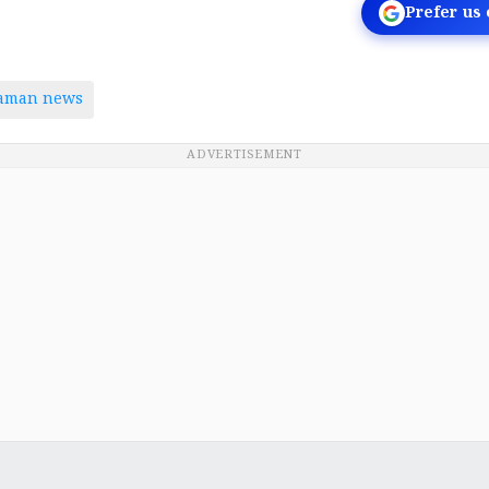
Prefer us
taman news
ADVERTISEMENT