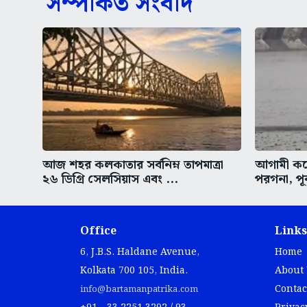
সম্পর্কিত সংবাদ
আজ শহর কলকাতার সর্বনিম্ন তাপমাত্রা
আগামী কয়ে
২৬ ডিগ্রি সেলসিয়াস এবং ...
পরগনা, পূর
Office
Links
6, J.B.S. Haldane Avenue,
Home
Kolkata 700 105, India.
About
Contac
info@bartamanpatrika.com