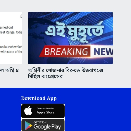
ইল অগ্নি ৪
অগ্নিবীর যোজনার বিরুদ্ধে উত্তরাখণ্ডে
মিছিল কংগ্রেসের
Download App