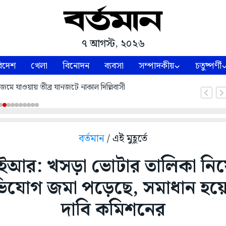
৭ আগস্ট, ২০২৬
িদেশ
খেলা
বিনোদন
ব্যবসা
সম্পাদকীয়
চতুষ্পর্ণী
 জল জমে যাওয়ায় তীব্র যানজটে নাকাল দিল্লিবাসী
বর্তমান
/ এই মুহূর্তে
ইআর: খসড়া ভোটার তালিকা নিয়
ভিযোগ জমা পড়েছে, সমাধান হয়ে
দাবি কমিশনের