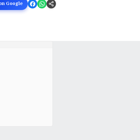
 on Google