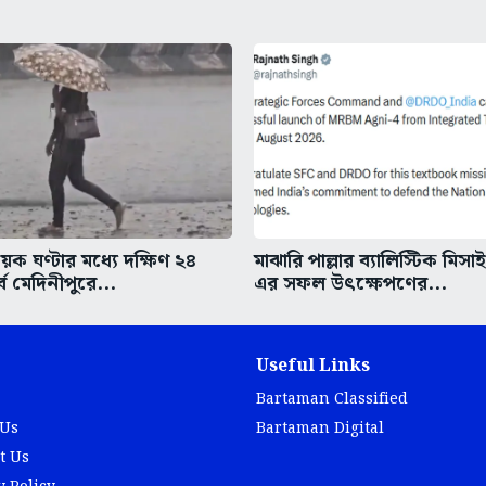
ক ঘণ্টার মধ্যে দক্ষিণ ২৪
মাঝারি পাল্লার ব্যালিস্টিক মিসা
্ব মেদিনীপুরে...
এর সফল উৎক্ষেপণের...
Useful Links
Bartaman Classified
 Us
Bartaman Digital
t Us