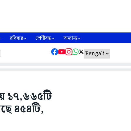
রবিবার
শ্রেণীবদ্ধ
অন্যান্য
ে ১৭,৬৬৫টি
ছে ৪৫৪টি,