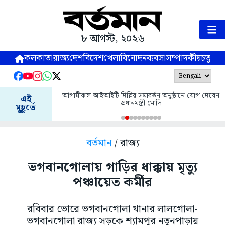
৮ আগস্ট, ২০২৬
কলকাতা
রাজ্য
দেশ
বিদেশ
খেলা
বিনোদন
ব্যবসা
সম্পাদকীয়
চতুষ্পর্ণ
আগামীকাল আইআইটি দিল্লির সমাবর্তন অনুষ্ঠানে যোগ দেবেন
এই
প্রধানমন্ত্রী মোদি
মুহূর্তে
বর্তমান
/ রাজ্য
ভগবানগোলায় গাড়ির ধাক্কায় মৃত্যু
পঞ্চায়েত কর্মীর
রবিবার ভোরে ভগবানগোলা থানার লালগোলা-
ভগবানগোলা রাজ্য সড়কে শ্যামপুর নতুনপাড়ায়