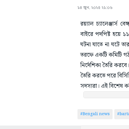
১৪ জুন, ২০২৫ ২১:০৬
রয়্যাল চ্যালেঞ্জার্স বে
বাইরে পদপিষ্ট হয়ে ১১
ঘটনা যাতে না ঘটে তা
তরফে একটি কমিটি গঠন
নির্দেশিকা তৈরি করবে
তৈরি করতে পরে বিসিস
সদস্যরা। এই বিশেষ কম
#Bengali news
#bar