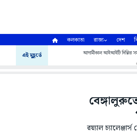
কলকাতা
রাজ্য
দেশ
ব
আগামীকাল আইআইটি দিল্লির সমাবর
এই মুহূর্তে
বেঙ্গালুরু
রয়্যাল চ্যালেঞ্জার্স