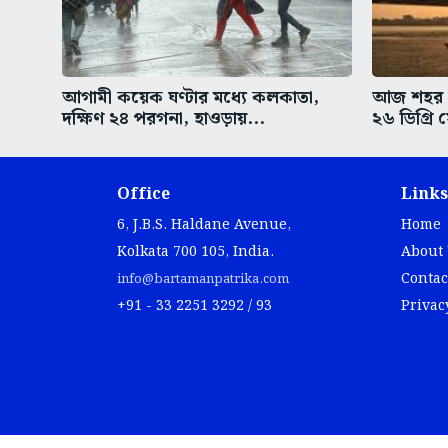
আগামী কয়েক ঘণ্টার মধ্যে কলকাতা,
আজ শহর কল
দক্ষিণ ২৪ পরগনা, হাওড়ায়...
২৬ ডিগ্রি 
Office
Links
6, J.B.S. Haldane Avenue,
Home
Kolkata 700 105, India.
About
Contac
info@bartamanpatrika.com
+91 - 33 2251 3292 / 93
Privac