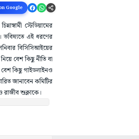
 on Google
চিন্নাস্বামী স্টেডিয়ামের
ছে। ভবিষ্যতে এই ধরণের
, শনিবার বিসিসিআইয়ের
িয়ে বেশ কিছু নীতি বা
য়ে বেশ কিছু গাইডলাইনও
তারিত জানাবেন কমিটির
ও রাজীব শুক্লাকে।