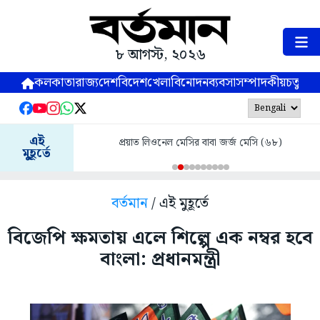
৮ আগস্ট, ২০২৬
কলকাতা
রাজ্য
দেশ
বিদেশ
খেলা
বিনোদন
ব্যবসা
সম্পাদকীয়
চতুষ্পর্ণ
এই
প্রয়াত লিওনেল মেসির বাবা জর্জ মেসি (৬৮)
মুহূর্তে
বর্তমান
/ এই মুহূর্তে
বিজেপি ক্ষমতায় এলে শিল্পে এক নম্বর হবে
বাংলা: প্রধানমন্ত্রী