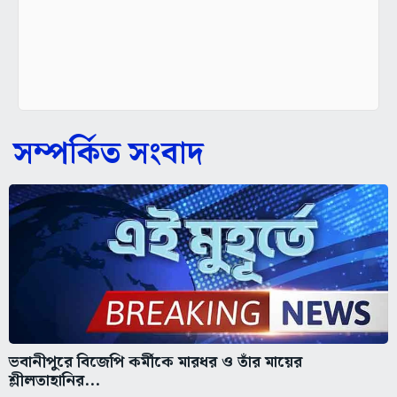
সম্পর্কিত সংবাদ
ভবানীপুরে বিজেপি কর্মীকে মারধর ও তাঁর মায়ের
শ্লীলতাহানির...