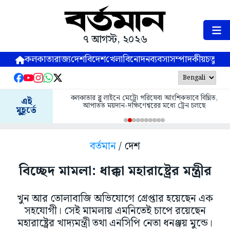
৭ আগস্ট, ২০২৬
কলকাতা
রাজ্য
দেশ
বিদেশ
খেলা
বিনোদন
ব্যবসা
সম্পাদকীয়
চতুষ্পর্ণ
কলকাতার ব্লু লাইনে মেট্রো পরিষেবা আংশিকভাবে বিঘ্নিত,
এই
আপাতত ময়দান-দক্ষিণেশ্বরের মধ্যে ট্রেন চলছে
মুহূর্তে
বর্তমান
/ দেশ
বিচ্ছেদ মামলা: ধাক্কা মহারাষ্ট্রের মন্ত্রীর
খুন আর তোলাবাজি অভিযোগে গ্রেপ্তার হয়েছেন এক
সহযোগী। সেই মামলায় এমনিতেই চাপে রয়েছেন
মহারাষ্ট্রের খাদ্যমন্ত্রী তথা এনসিপি নেতা ধনঞ্জয় মুন্ডে।