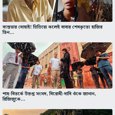
ব্যস্ততার দোহাই! ভিডিয়ো কলেই বাবার শেষকৃত্যে হাজির
তিন...
শাহ-বিতর্কে উত্তপ্ত সংসদ, বিরোধী-দাবি ওঁকে জানান,
রিজিজুকে...