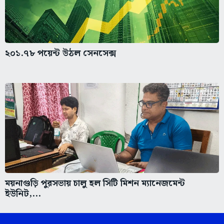
২০১.৭৮ পয়েন্ট উঠল সেনসেক্স
ময়নাগুড়ি পুরসভায় চালু হল সিটি মিশন ম্যানেজমেন্ট
ইউনিট,...