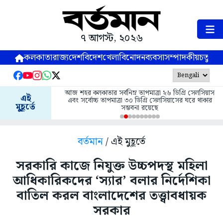
৭ আগস্ট, ২০২৬
কলকাতা
রাজ্য
দেশ
বিদেশ
খেলা
বিনোদন
ব্যবসা
সম্পাদকীয়
চতুষ্পর্ণ
আজ শহর কলকাতার সর্বনিম্ন তাপমাত্রা ২৬ ডিগ্রি সেলসিয়াস
এই
এবং সর্বোচ্চ তাপমাত্রা ৩০ ডিগ্রি সেলসিয়াসের ঘরে থাকার
মুহূর্তে
সম্ভবনা রয়েছে
বর্তমান
/ এই মুহূর্তে
সরকারি কাজে নিযুক্ত উচ্চপদস্থ মহিলা
আধিকারিকদের ‘স্যার’ বলার নির্দেশিকা
বাতিল করল বাংলাদেশের তত্ত্বাবধায়ক
সরকার