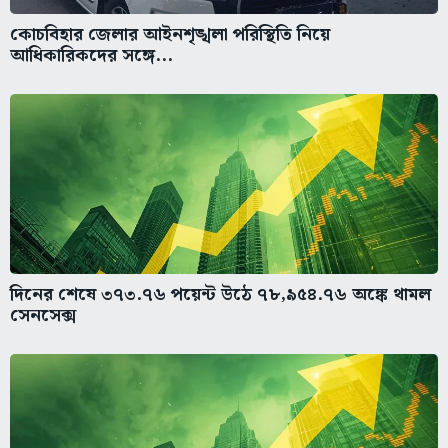
কোচবিহার জেলার আইনশৃঙ্খলা পরিস্থিতি নিয়ে
আধিকারিকদের সঙ্গে...
দিনের শেষে ৩৭৩.৭৬ পয়েন্ট উঠে ৭৮,৯৫৪.৭৬ অঙ্কে থামল
সেনসেক্স