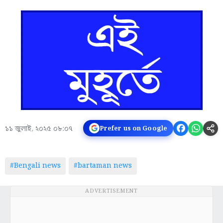
১১ জুলাই, ২০২৫ ০৮:০৭
Prefer us on Google
#Bengali news
#bartaman news
ADVERTISEMENT