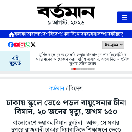
৯ আগস্ট, ২০২৬
কলকাতা
রাজ্য
দেশ
বিদেশ
খেলা
বিনোদন
ব্যবসা
সম্পাদকীয়
চতুষ্পর্ণ
মুর্শিদাবাদে রোড সেফটি সপ্তাহ উদযাপনে পাঁচ কিলোমিটার
এই
ম্যারাথনের আয়োজন করল পুলিশ প্রশাসন, অংশ নিলেন পুলিশ
মুহূর্তে
সুপার সচিন মক্কার
বর্তমান
/ বিদেশ
ঢাকায় স্কুলে ভেঙে পড়ল বায়ুসেনার চীনা
বিমান, ২০ জনের মৃত্যু, জখম ১৫০
বাংলাদেশে ভয়াবহ বিমান দুর্ঘটনা। আজ, সোমবার
দুপুরে রাজধানী ঢাকার দিয়াবাড়িতে শিক্ষাঙ্গনে ভেঙে