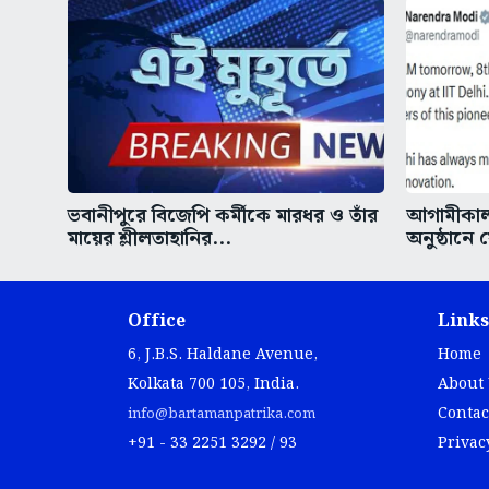
ভবানীপুরে বিজেপি কর্মীকে মারধর ও তাঁর
আগামীকাল 
মায়ের শ্লীলতাহানির...
অনুষ্ঠানে
Office
Links
6, J.B.S. Haldane Avenue,
Home
Kolkata 700 105, India.
About
Contac
info@bartamanpatrika.com
+91 - 33 2251 3292 / 93
Privac