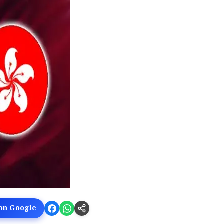
 on Google