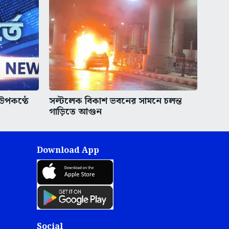
 উপকণ্ঠে
সল্টলেক বিকাশ ভবনের সামনে চলন্ত
গাড়িতে আগুন
Download App
Social