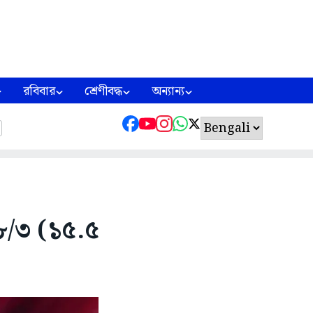
রবিবার
শ্রেণীবদ্ধ
অন্যান্য
৮/৩ (১৫.৫