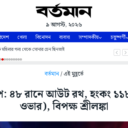
৯ আগস্ট, ২০২৬
িদেশ
খেলা
বিনোদন
ব্যবসা
সম্পাদকীয়
চতুষ্পর্ণী
কে মহিলার গলা থেকে সোনার চেন ছিনতাই
বর্তমান
/ এই মুহূর্তে
প: ৪৮ রানে আউট রথ, হংকং ১১
ওভার), বিপক্ষ শ্রীলঙ্কা