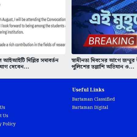
আইআইটি দিল্লির সমাবর্তন
স্বাধীনতা দিবসের আগে জম্মুর
 যোগ দেবেন...
পুলিশের তল্লাশি অভিযান ও...
Useful Links
Bartaman Classified
 Us
Bartaman Digital
t Us
y Policy