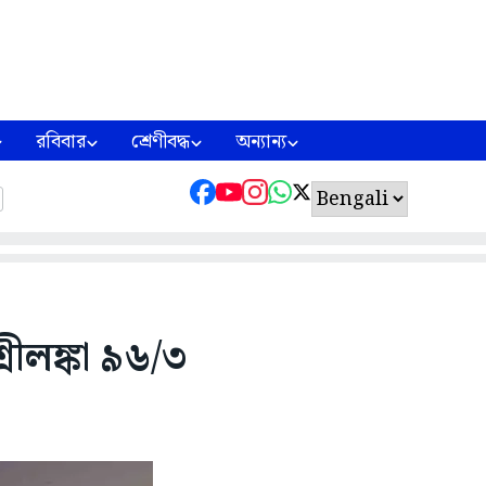
রবিবার
শ্রেণীবদ্ধ
অন্যান্য
ীলঙ্কা ৯৬/৩