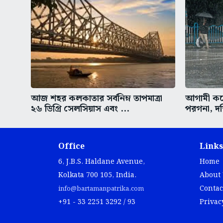
আজ শহর কলকাতার সর্বনিম্ন তাপমাত্রা
আগামী কয়ে
২৬ ডিগ্রি সেলসিয়াস এবং ...
পরগনা, দক
Office
Links
6, J.B.S. Haldane Avenue,
Home
Kolkata 700 105, India.
About
Contac
info@bartamanpatrika.com
+91 - 33 2251 3292 / 93
Privac