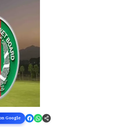
 on Google