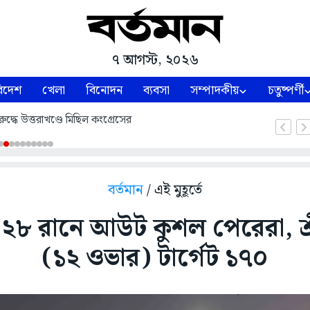
৭ আগস্ট, ২০২৬
িদেশ
খেলা
বিনোদন
ব্যবসা
সম্পাদকীয়
চতুষ্পর্ণী
ুদ্ধে উত্তরাখণ্ডে মিছিল কংগ্রেসের
বর্তমান
/ এই মুহূর্তে
 ২৮ রানে আউট কুশল পেরেরা, শ্র
(১২ ওভার) টার্গেট ১৭০