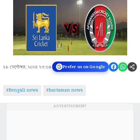
১৮ সেপ্টেম্বর, ২০২৫ ২৩:০৯
Prefer us on Google
#Bengali news
#bartaman news
ADVERTISEMENT