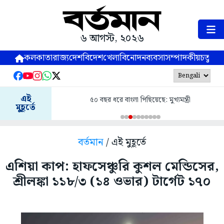
৬ আগস্ট, ২০২৬
কলকাতা
রাজ্য
দেশ
বিদেশ
খেলা
বিনোদন
ব্যবসা
সম্পাদকীয়
চতুষ্পর্ণ
এই
৫০ বছর ধরে বাংলা পিছিয়েছে: মুখ্যমন্ত্রী
মুহূর্তে
বর্তমান
/ এই মুহূর্তে
এশিয়া কাপ: হাফসেঞ্চুরি কুশল মেন্ডিসের,
শ্রীলঙ্কা ১১৮/৩ (১৪ ওভার) টার্গেট ১৭০