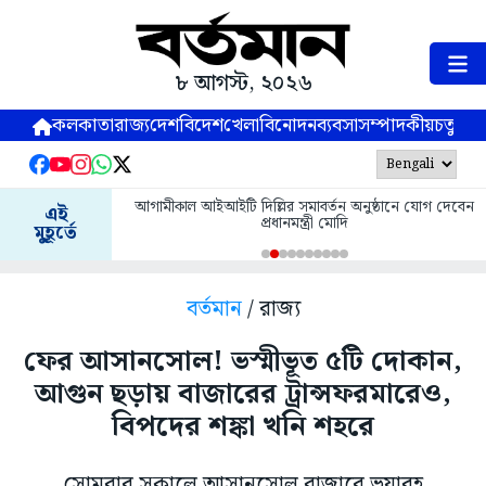
৮ আগস্ট, ২০২৬
কলকাতা
রাজ্য
দেশ
বিদেশ
খেলা
বিনোদন
ব্যবসা
সম্পাদকীয়
চতুষ্পর্ণ
আগামীকাল আইআইটি দিল্লির সমাবর্তন অনুষ্ঠানে যোগ দেবেন
এই
প্রধানমন্ত্রী মোদি
মুহূর্তে
বর্তমান
/ রাজ্য
ফের আসানসোল! ভস্মীভূত ৫টি দোকান,
আগুন ছড়ায় বাজারের ট্রান্সফরমারেও,
বিপদের শঙ্কা খনি শহরে
সোমবার সকালে আসানসোল বাজারে ভয়াবহ