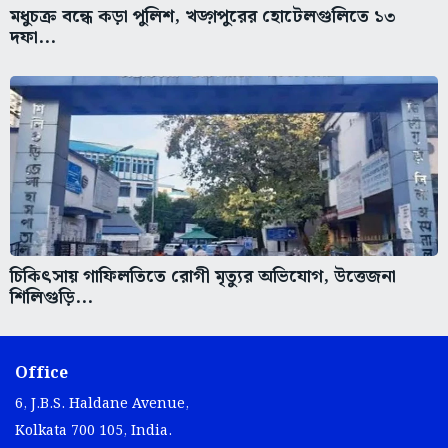
মধুচক্র বন্ধে কড়া পুলিশ, খড়্গপুরের হোটেলগুলিতে ১৩
দফা...
চিকিৎসায় গাফিলতিতে রোগী মৃত্যুর অভিযোগ, উত্তেজনা
শিলিগুড়ি...
Office
6, J.B.S. Haldane Avenue,
Kolkata 700 105, India.