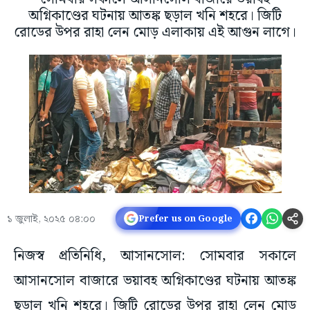
অগ্নিকাণ্ডের ঘটনায় আতঙ্ক ছড়াল খনি শহরে। জিটি
রোডের উপর রাহা লেন মোড় এলাকায় এই আগুন লাগে।
১ জুলাই, ২০২৫ ০৪:০০
Prefer us on Google
নিজস্ব প্রতিনিধি, আসানসোল: সোমবার সকালে
আসানসোল বাজারে ভয়াবহ অগ্নিকাণ্ডের ঘটনায় আতঙ্ক
ছড়াল খনি শহরে। জিটি রোডের উপর রাহা লেন মোড়