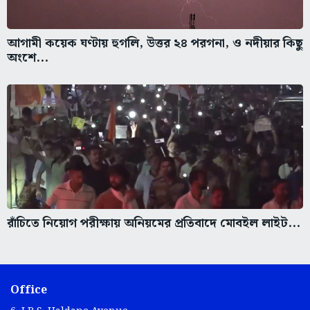
আগামী কয়েক ঘণ্টায় হুগলি, উত্তর ২৪ পরগনা, ও নদীয়ার কিছু
অংশে...
রাঁচিতে নিয়োগ পরীক্ষায় অনিয়মের প্রতিবাদে মোবইল লাইট...
Office