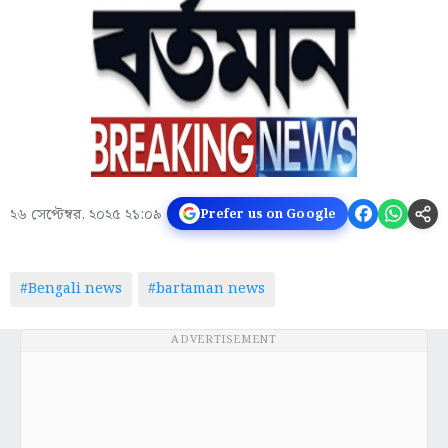
২৬ সেপ্টেম্বর, ২০২৫ ২১:০৯
Prefer us on Google
#Bengali news
#bartaman news
ADVERTISEMENT