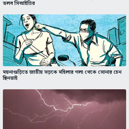
তলব সিআইডির
ময়নাগুড়িতে জাতীয় সড়কে মহিলার গলা থেকে সোনার চেন
ছিনতাই