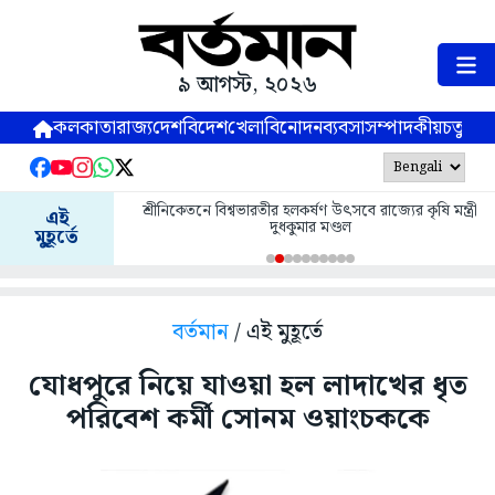
৯ আগস্ট, ২০২৬
কলকাতা
রাজ্য
দেশ
বিদেশ
খেলা
বিনোদন
ব্যবসা
সম্পাদকীয়
চতুষ্পর্ণ
শ্রীনিকেতনে বিশ্বভারতীর হলকর্ষণ উৎসবে রাজ্যের কৃষি মন্ত্রী
এই
দুধকুমার মণ্ডল
মুহূর্তে
বর্তমান
/ এই মুহূর্তে
যোধপুরে নিয়ে যাওয়া হল লাদাখের ধৃত
পরিবেশ কর্মী সোনম ওয়াংচককে