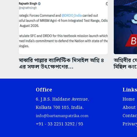
মাঝারি পাল্লার ব্যালিস্টিক মিসাইল অগ্নি ৪
অগ্নিবীর য
এর সফল উৎক্ষেপণের...
মিছিল কংগ
Office
Links
6, J.B.S. Haldane Avenue,
Home
Kolkata 700 105, India.
About
Contac
info@bartamanpatrika.com
+91 - 33 2251 3292 / 93
Privac