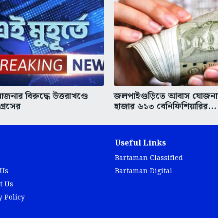
োজনার বিরুদ্ধে উত্তরাখণ্ডে
জলপাইগুড়িতে আবাস যোজন
্রেসের
হাজার ৬১৩ বেনিফিশিয়ারির...
Useful Links
Bartaman Classified
 Us
Bartaman Digital
t Us
y Policy