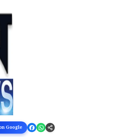
 on Google