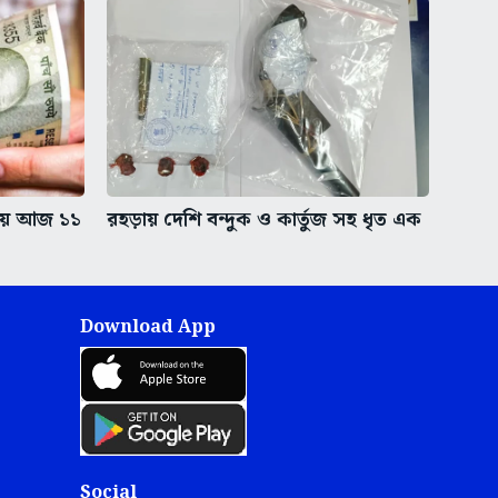
ায় আজ ১১
রহড়ায় দেশি বন্দুক ও কার্তুজ সহ ধৃত এক
Download App
Social