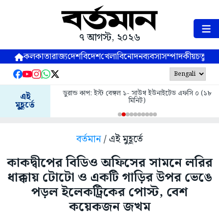
৭ আগস্ট, ২০২৬
কলকাতা
রাজ্য
দেশ
বিদেশ
খেলা
বিনোদন
ব্যবসা
সম্পাদকীয়
চতুষ্পর্ণ
ডুরান্ড কাপ: ইস্ট বেঙ্গল ১- সাউথ ইউনাইটেড এফসি ০ (১৮
এই
মিনিট)
মুহূর্তে
বর্তমান
/ এই মুহূর্তে
কাকদ্বীপের বিডিও অফিসের সামনে লরির
ধাক্কায় টোটো ও একটি গাড়ির উপর ভেঙে
পড়ল ইলেকট্রিকের পোস্ট, বেশ
কয়েকজন জখম