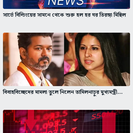
সার্ভে বিল্ডিংয়ের সামনে থেকে শুরু হল হর ঘর তিরঙ্গা মিছিল
বিবাহবিচ্ছেদের মামলা তুলে নিলেন তামিলনাড়ুর মুখ্যমন্ত্রী...