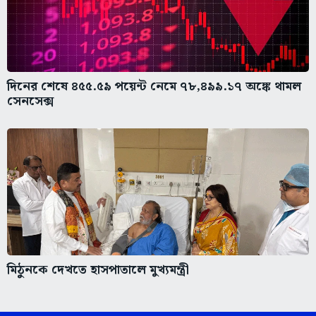
দিনের শেষে ৪৫৫.৫৯ পয়েন্ট নেমে ৭৮,৪৯৯.১৭ অঙ্কে থামল
সেনসেক্স
মিঠুনকে দেখতে হাসপাতালে মুখ্যমন্ত্রী