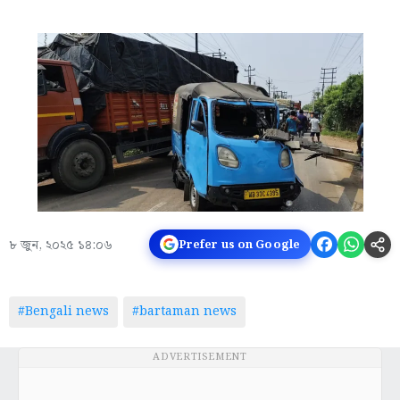
৮ জুন, ২০২৫ ১৪:০৬
Prefer us on Google
#Bengali news
#bartaman news
ADVERTISEMENT