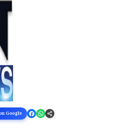
 on Google