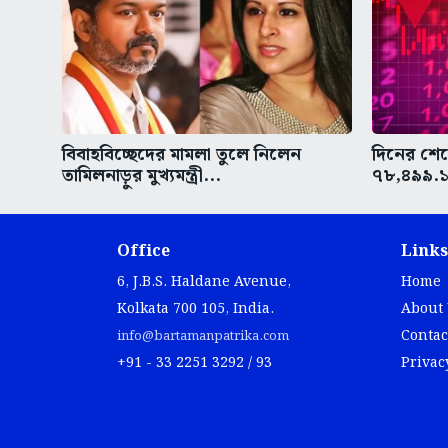
বিবাহবিচ্ছেদের মামলা তুলে নিলেন
দিনের শেষ
তামিলনাড়ুর মুখ্যমন্ত্রী...
৭৮,৪৯৯.১৭
Office
Links
6, J.B.S. Haldane Avenue,
Home
Kolkata 700 105, India.
About
Contac
info@bartamanpatrika.com
+91 - 33 2251 3292 / 93
Privac