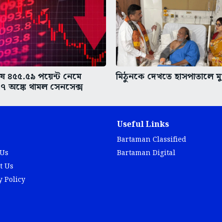
ে ৪৫৫.৫৯ পয়েন্ট নেমে
মিঠুনকে দেখতে হাসপাতালে মুখ্য
 অঙ্কে থামল সেনসেক্স
Useful Links
Bartaman Classified
 Us
Bartaman Digital
t Us
y Policy