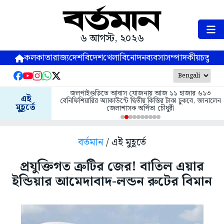
৬ আগস্ট, ২০২৬
কলকাতা
রাজ্য
দেশ
বিদেশ
খেলা
বিনোদন
ব্যবসা
সম্পাদকীয়
চতুষ্পর্ণ
জলপাইগুড়িতে আবাস যোজনায় আজ ১১ হাজার ৬১৩
এই
বেনিফিশিয়ারির অ্যাকাউন্টে দ্বিতীয় কিস্তির টাকা ঢুকবে, জানালেন
মুহূর্তে
জেলাশাসক অর্পিতা চৌধুরী
বর্তমান
/ এই মুহূর্তে
প্রযুক্তিগত ত্রুটির জের! বাতিল এয়ার
ইন্ডিয়ার আমেদাবাদ-লন্ডন রুটের বিমান