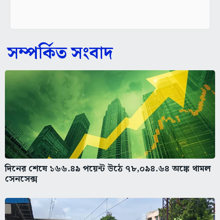
সম্পর্কিত সংবাদ
দিনের শেষে ১৬৬.৪৯ পয়েন্ট উঠে ৭৮,০৯৪.৬৪ অঙ্কে থামল
সেনসেক্স