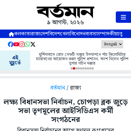
৯ আগস্ট, ২০২৬
কলকাতা
রাজ্য
দেশ
বিদেশ
খেলা
বিনোদন
ব্যবসা
সম্পাদকীয়
চতুষ্পর্ণ
মুর্শিদাবাদে রোড সেফটি সপ্তাহ উদযাপনে পাঁচ কিলোমিটার
এই
ম্যারাথনের আয়োজন করল পুলিশ প্রশাসন, অংশ নিলেন পুলিশ
মুহূর্তে
সুপার সচিন মক্কার
বর্তমান
/ রাজ্য
লক্ষ্য বিধানসভা নির্বাচন, চোপড়া ব্লক জুড়ে
সভা তৃণমূলের আইসিডিএস কর্মী
সংগঠনের
বিধানসভা নির্বাচনের আগে তৃণমূল কংগ্রেসের