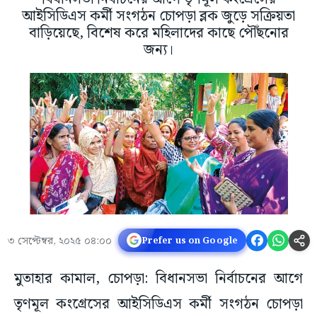
আইসিডিএস কর্মী সংগঠন চোপড়া ব্লক জুড়ে সক্রিয়তা
বাড়িয়েছে, বিশেষ করে মহিলাদের কাছে পৌঁছনোর
জন্য।
৩ সেপ্টেম্বর, ২০২৫ ০৪:০০
Prefer us on Google
মুতাহার কামাল, চোপড়া: বিধানসভা নির্বাচনের আগে
তৃণমূল কংগ্রেসের আইসিডিএস কর্মী সংগঠন চোপড়া