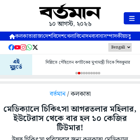
১০ আগস্ট, ২০২৬
কলকাতা
রাজ্য
দেশ
বিদেশ
খেলা
বিনোদন
ব্যবসা
সম্পাদকীয়
চতুষ্পর্ণ
এই
দিল্লিতে পৌঁছলেন কর্ণাটকের মুখ্যমন্ত্রী ডিকে শিবকুমার
মুহূর্তে
বর্তমান
/ কলকাতা
মেডিক্যালে চিকিৎসা আগরতলার মহিলার,
ইউটেরাস থেকে বার হল ১০ কেজির
টিউমার!
উন্নত চিকিৎসা পরিষেবার জন্য কলকাতা মেডিক্যাল