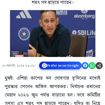
শরৎ পদ ছাড়তে পারেন।
২২ আগস্ট, ২০২৫ ১৬:০৮
Prefer us on Google
মুম্বই: এশিয়া কাপের দল ঘোষণার দু’দিনের মধ্যেই
পুরস্কার পেলেন অজিত আগরকর। নির্বাচক প্রধানের
মেয়াদ ২০২৬ জুন পর্যন্ত বাড়ানো হল। তবে কমিটির
সদস্য এস শরৎ পদ ছাড়তে পারেন। যদিও তা নিয়ে