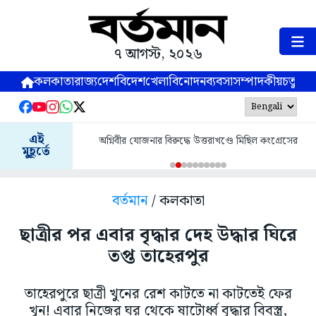
৭ আগস্ট, ২০২৬
কলকাতা
রাজ্য
দেশ
বিদেশ
খেলা
বিনোদন
ব্যবসা
সম্পাদকীয়
চতুষ্পর্ণ
এই
অগ্নিবীর যোজনার বিরুদ্ধে উত্তরাখণ্ডে মিছিল কংগ্রেসের
মুহূর্তে
বর্তমান
/ কলকাতা
ছাত্রীর পর এবার বৃদ্ধার দেহ উদ্ধার ঘিরে
তপ্ত তাহেরপুর
তাহেরপুরে ছাত্রী খুনের রেশ কাটতে না কাটতেই ফের
খুন! এবার নিজের ঘর থেকে ষাটোর্ধ্ব বৃদ্ধার বিবস্ত্র,