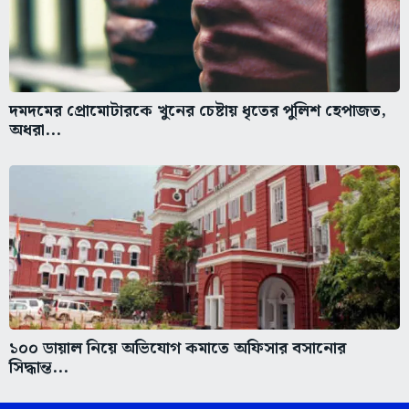
দমদমের প্রোমোটারকে খুনের চেষ্টায় ধৃতের পুলিশ হেপাজত,
অধরা...
১০০ ডায়াল নিয়ে অভিযোগ কমাতে অফিসার বসানোর
সিদ্ধান্ত...