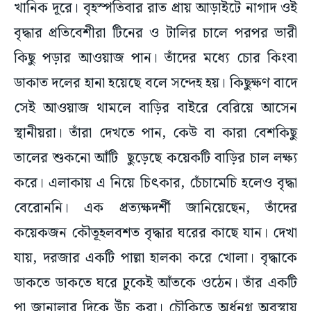
খানিক দূরে। বৃহস্পতিবার রাত প্রায় আড়াইটে নাগাদ ওই
বৃদ্ধার প্রতিবেশীরা টিনের ও টালির চালে পরপর ভারী
কিছু পড়ার আওয়াজ পান। তাঁদের মধ্যে চোর কিংবা
ডাকাত দলের হানা হয়েছে বলে সন্দেহ হয়। কিছুক্ষণ বাদে
সেই আওয়াজ থামলে বাড়ির বাইরে বেরিয়ে আসেন
স্থানীয়রা। তাঁরা দেখতে পান, কেউ বা কারা বেশকিছু
তালের শুকনো আঁটি ছুড়েছে কয়েকটি বাড়ির চাল লক্ষ্য
করে। এলাকায় এ নিয়ে চিৎকার, চেঁচামেচি হলেও বৃদ্ধা
বেরোননি। এক প্রত্যক্ষদর্শী জানিয়েছেন, তাঁদের
কয়েকজন কৌতূহলবশত বৃদ্ধার ঘরের কাছে যান। দেখা
যায়, দরজার একটি পাল্লা হালকা করে খোলা। বৃদ্ধাকে
ডাকতে ডাকতে ঘরে ঢুকেই আঁতকে ওঠেন। তাঁর একটি
পা জানালার দিকে উঁচু করা। চৌকিতে অর্ধনগ্ন অবস্থায়