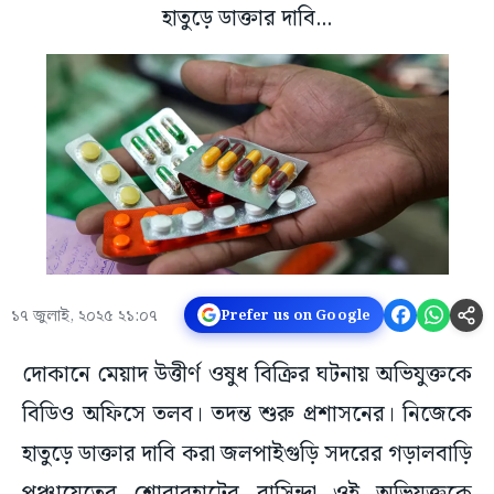
হাতুড়ে ডাক্তার দাবি...
১৭ জুলাই, ২০২৫ ২১:০৭
Prefer us on Google
দোকানে মেয়াদ উত্তীর্ণ ওষুধ বিক্রির ঘটনায় অভিযুক্তকে
বিডিও অফিসে তলব। তদন্ত শুরু প্রশাসনের। নিজেকে
হাতুড়ে ডাক্তার দাবি করা জলপাইগুড়ি সদরের গড়ালবাড়ি