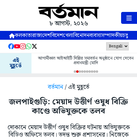
৮ আগস্ট, ২০২৬
কলকাতা
রাজ্য
দেশ
বিদেশ
খেলা
বিনোদন
ব্যবসা
সম্পাদকীয়
চতুষ্পর্ণ
আগামীকাল আইআইটি দিল্লির সমাবর্তন অনুষ্ঠানে যোগ দেবেন
এই
প্রধানমন্ত্রী মোদি
মুহূর্তে
বর্তমান
/ এই মুহূর্তে
জলপাইগুড়ি: মেয়াদ উত্তীর্ণ ওষুধ বিক্রি
কাণ্ডে অভিযুক্তকে তলব
দোকানে মেয়াদ উত্তীর্ণ ওষুধ বিক্রির ঘটনায় অভিযুক্তকে
বিডিও অফিসে তলব। তদন্ত শুরু প্রশাসনের। নিজেকে