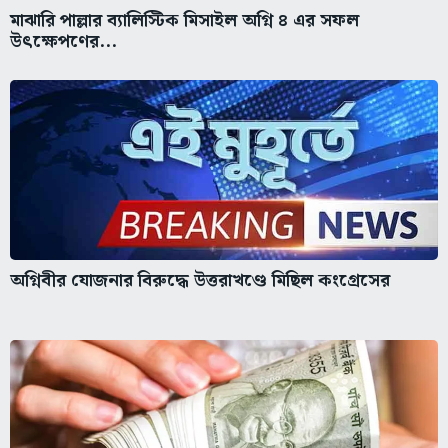
মাঝারি পাল্লার ব্যালিস্টিক মিসাইল অগ্নি ৪ এর সফল
উৎক্ষেপণের...
অগ্নিবীর যোজনার বিরুদ্ধে উত্তরাখণ্ডে মিছিল কংগ্রেসের