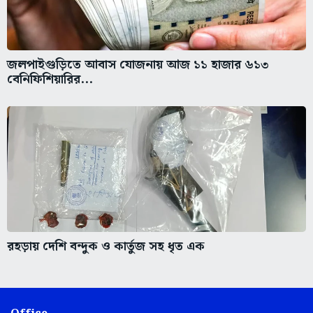
জলপাইগুড়িতে আবাস যোজনায় আজ ১১ হাজার ৬১৩
বেনিফিশিয়ারির...
রহড়ায় দেশি বন্দুক ও কার্তুজ সহ ধৃত এক