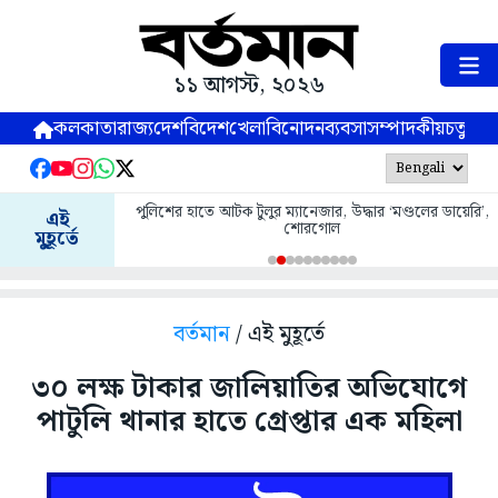
১১ আগস্ট, ২০২৬
কলকাতা
রাজ্য
দেশ
বিদেশ
খেলা
বিনোদন
ব্যবসা
সম্পাদকীয়
চতুষ্পর্ণ
পুলিশের হাতে আটক টুলুর ম্যানেজার, উদ্ধার ‘মণ্ডলের ডায়েরি’,
এই
শোরগোল
মুহূর্তে
বর্তমান
/ এই মুহূর্তে
৩০ লক্ষ টাকার জালিয়াতির অভিযোগে
পাটুলি থানার হাতে গ্রেপ্তার এক মহিলা