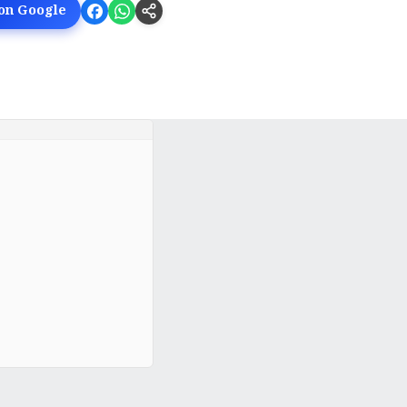
 on Google