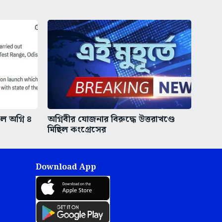
ইল অগ্নি ৪
অগ্নিবীর যোজনার বিরুদ্ধে উত্তরাখণ্ডে
মিছিল কংগ্রেসের
Download App