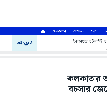
কলকাতা
রাজ্য
দেশ
ব
ইসলামপুরে শুটআউট, দুষ্কৃ
এই মুহূর্তে
কলকাতার আন
বচসার জেরে