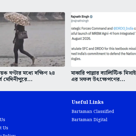
ক ঘণ্টার মধ্যে দক্ষিণ ২৪
মাঝারি পাল্লার ব্যালিস্টিক মিসা
্ব মেদিনীপুরে...
এর সফল উৎক্ষেপণের...
Useful Links
Bartaman Classified
 Us
Bartaman Digital
t Us