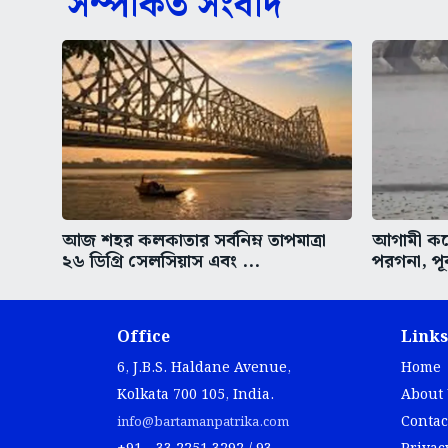
সম্পর্কিত সংবাদ
আজ শহর কলকাতার সর্বনিম্ন তাপমাত্রা
আগামী কয়ে
২৬ ডিগ্রি সেলসিয়াস এবং ...
পরগনা, পূর
Office
Links
6, J.B.S. Haldane Avenue,
Home
Kolkata 700 105, India.
About
Contac
info@bartamanpatrika.com