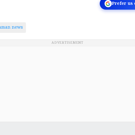
Prefer us
taman news
ADVERTISEMENT