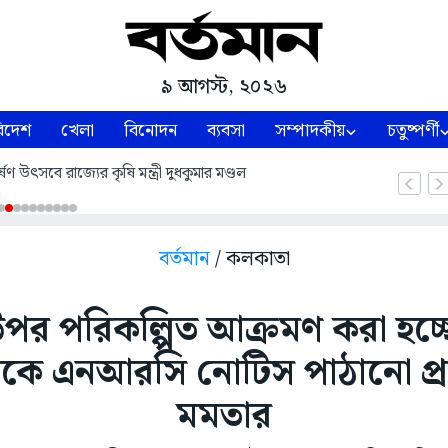
৯ আগস্ট, ২০২৬
িদেশ
খেলা
বিনোদন
ব্যবসা
সম্পাদকীয়
চতুষ্পর্ণী
ষণ উৎসবে রাজ্যের কৃষি মন্ত্রী দুধকুমার মণ্ডল
বর্তমান
/ কলকাতা
 উপর পরিকল্পিত আক্রমণ করা হচ্ছ
ারকে এনআরসি নোটিস পাঠানো প্র
মমতার