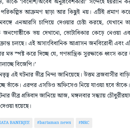
্বেও, তাঁকে ‘বিদেশি/অবৈধ অনুপ্রবেশকারী’ সন্দেহে হয়রানি 
 পরিকল্পিত আক্রমণ ছাড়া আর কিছুই নয়। এটিই প্রমাণ ক
মবঙ্গে এনআরসি চাপিয়ে দেওয়ার চেষ্টা করছে, যেখানে ত
তিক জনগোষ্ঠীকে ভয় দেখানো, ভোটাধিকার কেড়ে নেওয়া এ
া চক্রান্ত চলছে। এই অসাংবিধানিক আগ্রাসন জনবিরোধী এবং 
র মত স্পষ্ট করে দিচ্ছে যে, গণতান্ত্রিক সুরক্ষাকে ধ্বংস করে
ালাচ্ছে বিজেপি।’
ৃত্ব এই ঘটনার তীব্র নিন্দা জানিয়েছে। উত্তম ব্রজবাসীর বা
্ছে তাঁকে। এরপর এসডিও অফিসেও নিয়ে যাওয়া হবে তাঁকে। 
টনার তীব্র প্রতিবাদ জানিয়ে আজ, মঙ্গলবার সন্ধ্যায় চৌধুরীরহ
দেওয়া হয়েছে।
ATA BANERJEE
#bartaman news
#NRC