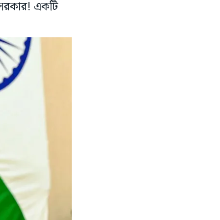
 সরকার! একটি