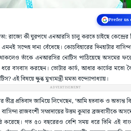
Prefer us
কাতা: রাজ্যে কী ঘুরপথে এনআরসি চালু করতে চাইছে কেন্দ্র
ে এমনই সন্দেহ দানা বেঁধেছে। কোচবিহারের দিনহাটার বাসিন্দা
 থাকলেও তাঁকে এনআরসির নোটিস পাঠিয়েছে অসমের ফরেনার্স
র ধরে বসবাস করছেন। ভোটার কার্ড, আধার কার্ডের মতো ব
এই বিষয়ে ক্ষুব্ধ মুখ্যমন্ত্রী মমতা বন্দ্যোপাধ্যায়।
ADVERTISEMENT
টনার তীব্র প্রতিবাদ জানিয়ে লিখেছেন, ‘আমি হতবাক ও অত্যন্ত 
াসিন্দা রাজবংশী সম্প্রদায়ের উত্তম কুমার ব্রজবাসীকে অসমের 
করেছে। গত ৫০ বছরেরও বেশি সময় ধরে তিনি এই বাংলার