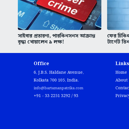
সাইবার প্রতারণা, পারকিনসনস আক্রান্ত
ফের চিকিৎস
বৃদ্ধা খোয়ালেন ৯ লক্ষ!
টার্গেট তিন
Office
Links
6, J.B.S. Haldane Avenue,
Home
Kolkata 700 105, India.
About
Contac
info@bartamanpatrika.com
+91 - 33 2251 3292 / 93
Privac