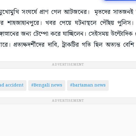
োর মুখোমুখি সংঘর্ষে প্রাণ গেল আটজনের। মৃতদের সাতজনই
ের শাহজাহানপুরে। খবর পেয়ে ঘটনাস্থলে পৌঁছয় পুলিস। জ
্গাস্নানের জন্য টেম্পো করে যাচ্ছিলেন। সেইসময় উল্টোদিক
রে। প্রত্যক্ষদর্শীদের দাবি, ট্রাকটির গতি ছিল অত্যন্ত বেশি।
ADVERTISEMENT
ad accident
#Bengali news
#bartaman news
ADVERTISEMENT