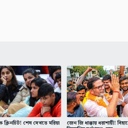
কে ক্লিনচিট! শেষ দেখতে মরিয়া
জেন জি ধাক্কায় ধরাশায়ী! বিহা