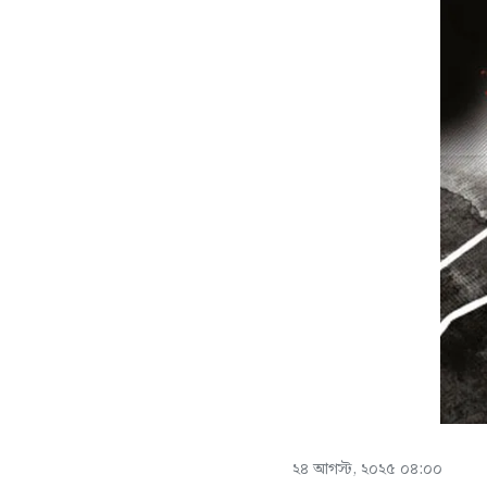
২৪ আগস্ট, ২০২৫ ০৪:০০