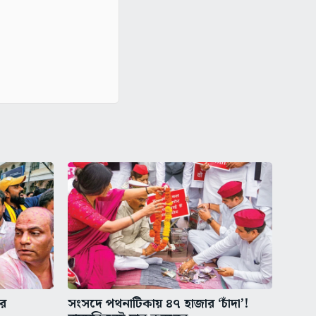
রে
সংসদে পথনাটিকায় ৪৭ হাজার ‘চাঁদা’!