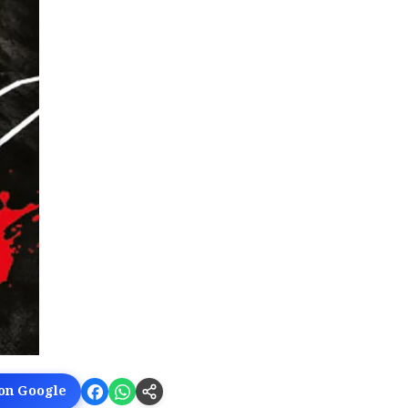
 on Google