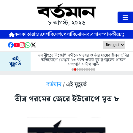
৮ আগস্ট, ২০২৬
কলকাতা
রাজ্য
দেশ
বিদেশ
খেলা
বিনোদন
ব্যবসা
সম্পাদকীয়
চতুষ্পর্ণ
ভবানীপুরে বিজেপি কর্মীকে মারধর ও তাঁর মায়ের শ্লীলতাহানির
এই
অভিযোগে গ্রেপ্তার ৭৩ নম্বর ওয়ার্ড যুব তৃণমূলের প্রাক্তন
মুহূর্তে
সভাপতি সন্দীপ সাউ
বর্তমান
/ এই মুহূর্তে
তীব্র গরমের জেরে ইউরোপে মৃত ৮