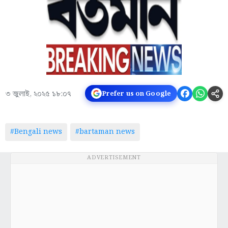
৩ জুলাই, ২০২৫ ১৮:০৭
Prefer us on Google
#Bengali news
#bartaman news
ADVERTISEMENT