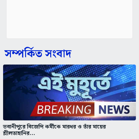
সম্পর্কিত সংবাদ
ভবানীপুরে বিজেপি কর্মীকে মারধর ও তাঁর মায়ের
শ্লীলতাহানির...