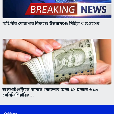
অগ্নিবীর যোজনার বিরুদ্ধে উত্তরাখণ্ডে মিছিল কংগ্রেসের
জলপাইগুড়িতে আবাস যোজনায় আজ ১১ হাজার ৬১৩
বেনিফিশিয়ারির...