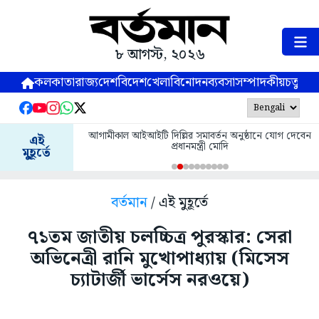
৮ আগস্ট, ২০২৬
কলকাতা
রাজ্য
দেশ
বিদেশ
খেলা
বিনোদন
ব্যবসা
সম্পাদকীয়
চতুষ্পর্ণ
আগামীকাল আইআইটি দিল্লির সমাবর্তন অনুষ্ঠানে যোগ দেবেন
এই
প্রধানমন্ত্রী মোদি
মুহূর্তে
বর্তমান
/ এই মুহূর্তে
৭১তম জাতীয় চলচ্চিত্র পুরস্কার: সেরা
অভিনেত্রী রানি মুখোপাধ্যায় (মিসেস
চ্যাটার্জী ভার্সেস নরওয়ে)