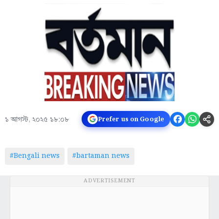
১ আগস্ট, ২০২৫ ১৮:০৮
Prefer us on Google
#Bengali news
#bartaman news
ADVERTISEMENT