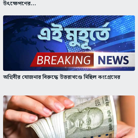
উৎক্ষেপণের...
অগ্নিবীর যোজনার বিরুদ্ধে উত্তরাখণ্ডে মিছিল কংগ্রেসের