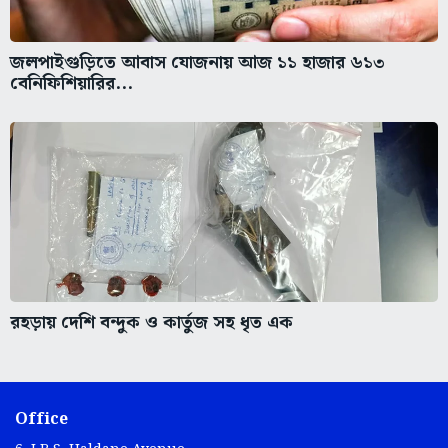
জলপাইগুড়িতে আবাস যোজনায় আজ ১১ হাজার ৬১৩
বেনিফিশিয়ারির...
রহড়ায় দেশি বন্দুক ও কার্তুজ সহ ধৃত এক
Office