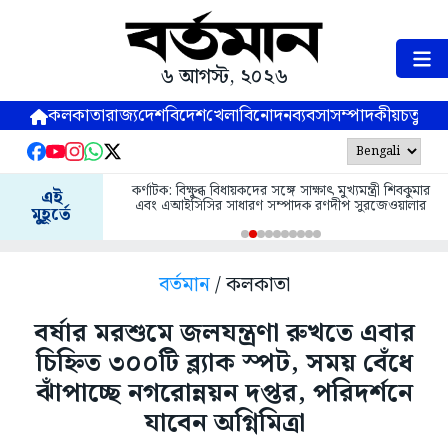
৬ আগস্ট, ২০২৬
কলকাতা
রাজ্য
দেশ
বিদেশ
খেলা
বিনোদন
ব্যবসা
সম্পাদকীয়
চতুষ্পর্ণ
কর্ণাটক: বিক্ষুব্ধ বিধায়কদের সঙ্গে সাক্ষাৎ মুখ্যমন্ত্রী শিবকুমার
এই
এবং এআইসিসির সাধারণ সম্পাদক রণদীপ সুরজেওয়ালার
মুহূর্তে
বর্তমান
/ কলকাতা
বর্ষার মরশুমে জলযন্ত্রণা রুখতে এবার
চিহ্নিত ৩০০টি ব্ল্যাক স্পট, সময় বেঁধে
ঝাঁপাচ্ছে নগরোন্নয়ন দপ্তর, পরিদর্শনে
যাবেন অগ্নিমিত্রা