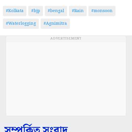
#Kolkata
#bjp
#bengal
#Rain
#monsoon
#Waterlogging
#Agnimitra
ADVERTISEMENT
সম্পর্কিত সংবাদ