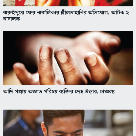
বারুইপুরে ফের নাবালিকার শ্লীলতাহানির অভিযোগ, আটক ২
নাবালক
আদি গঙ্গায় অজ্ঞাত পরিচয় ব্যক্তির দেহ উদ্ধার, চাঞ্চল্য