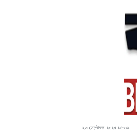
২৩ সেপ্টেম্বর, ২০২৫ ১৫:০৯