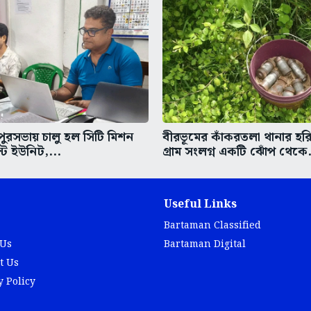
 পুরসভায় চালু হল সিটি মিশন
বীরভূমের কাঁকরতলা থানার হ
্ট ইউনিট,...
গ্রাম সংলগ্ন একটি ঝোঁপ থেকে.
Useful Links
Bartaman Classified
 Us
Bartaman Digital
t Us
y Policy