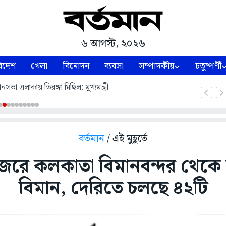
৬ আগস্ট, ২০২৬
িদেশ
খেলা
বিনোদন
ব্যবসা
সম্পাদকীয়
চতুষ্পর্ণী
ভা এলাকায় তিরঙ্গা মিছিল: মুখ্যমন্ত্রী
বর্তমান
/ এই মুহূর্তে
র জেরে কলকাতা বিমানবন্দর থেক
বিমান, দেরিতে চলছে ৪২টি