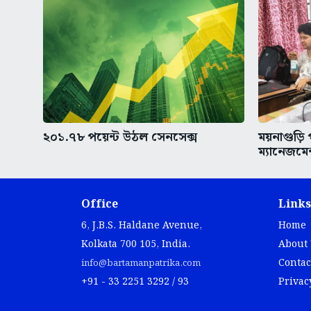
২০১.৭৮ পয়েন্ট উঠল সেনসেক্স
ময়নাগুড়ি
ম্যানেজমেন
Office
Links
6, J.B.S. Haldane Avenue,
Home
Kolkata 700 105, India.
About
Contac
info@bartamanpatrika.com
+91 - 33 2251 3292 / 93
Privac