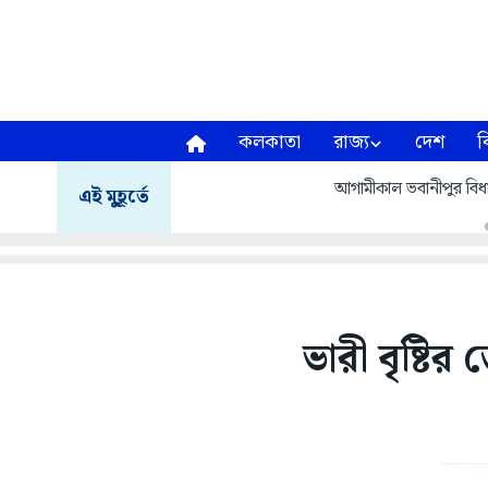
কলকাতা
রাজ্য
দেশ
ব
আগামীকাল ভবানীপুর বিধানস
এই মুহূর্তে
ভারী বৃষ্টি