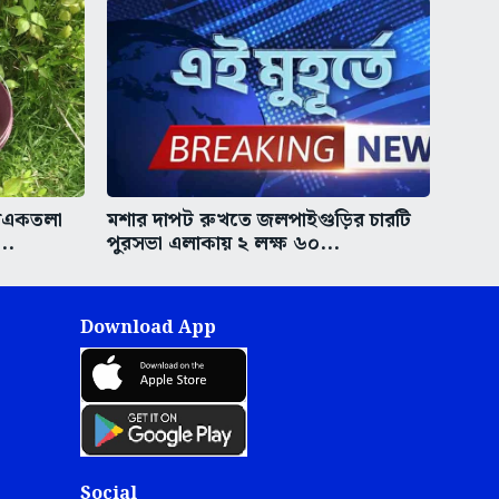
রিএকতলা
মশার দাপট রুখতে জলপাইগুড়ির চারটি
..
পুরসভা এলাকায় ২ লক্ষ ৬০...
Download App
Social