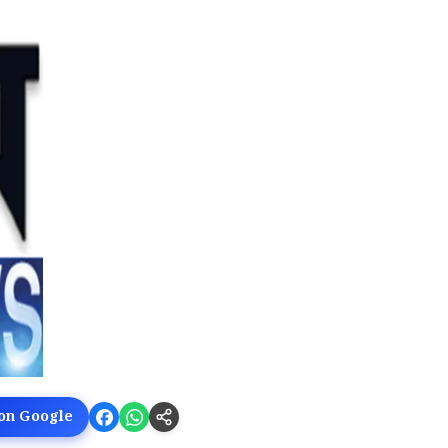
 on Google