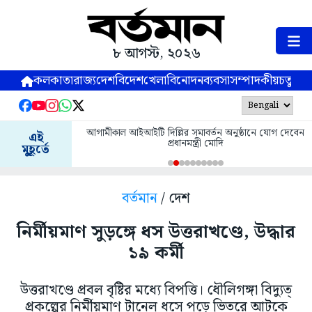
৮ আগস্ট, ২০২৬
কলকাতা
রাজ্য
দেশ
বিদেশ
খেলা
বিনোদন
ব্যবসা
সম্পাদকীয়
চতুষ্পর্ণ
আগামীকাল আইআইটি দিল্লির সমাবর্তন অনুষ্ঠানে যোগ দেবেন
এই
প্রধানমন্ত্রী মোদি
মুহূর্তে
বর্তমান
/ দেশ
নির্মীয়মাণ সুড়ঙ্গে ধস উত্তরাখণ্ডে, উদ্ধার
১৯ কর্মী
উত্তরাখণ্ডে প্রবল বৃষ্টির মধ্যে বিপত্তি। ধৌলিগঙ্গা বিদ্যুত্
প্রকল্পের নির্মীয়মাণ টানেল ধসে পড়ে ভিতরে আটকে