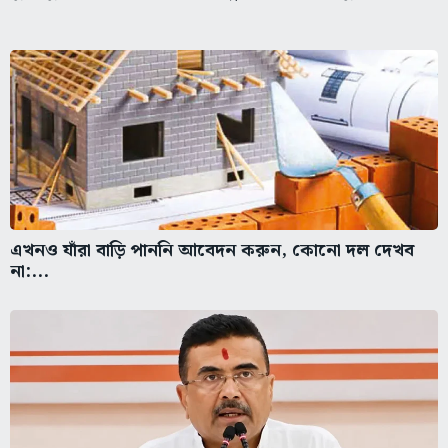
এখনও যাঁরা বাড়ি পাননি আবেদন করুন, কোনো দল দেখব
না:...