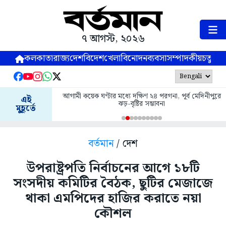
৭ আগস্ট, ২০২৬
কলকাতা
রাজ্য
দেশ
বিদেশ
খেলা
বিনোদন
ব্যবসা
সম্পাদকীয়
চতুষ্পর্ণ
আগামী কয়েক ঘণ্টার মধ্যে দক্ষিণ ২৪ পরগনা, পূর্ব মেদিনীপুরে
এই
ঝড়-বৃষ্টির সম্ভাবনা
মুহূর্তে
বর্তমান
/ দেশ
উপরাষ্ট্রপতি নির্বাচনের আগে ১৮টি
সংসদীয় কমিটির বৈঠক, ছুটির মেজাজে
থাকা এমপিদের হাজির করাতে নয়া
কৌশল