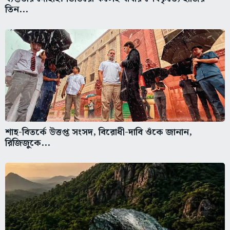
তিন...
শাহ-বিতর্কে উত্তপ্ত সংসদ, বিরোধী-দাবি ওঁকে জানান,
রিজিজুকে...