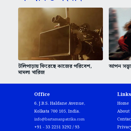
টলিপাড়ায় ফিরেছে কাজের পরিবেশ,
আপন সত্ত্
মামলা খারিজ
Office
Links
6, J.B.S. Haldane Avenue,
Home
Kolkata 700 105, India.
About
Contac
info@bartamanpatrika.com
+91 - 33 2251 3292 / 93
Privac