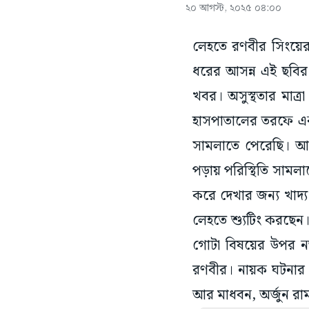
২০ আগস্ট, ২০২৫ ০৪:০০
লেহতে রণবীর সিংয়ের 
ধরের আসন্ন এই ছবির 
খবর। অসুস্থতার মাত্র
হাসপাতালের তরফে এ
সামলাতে পেরেছি। আ
পড়ায় পরিস্থিতি সামলাত
করে দেখার জন্য খাদ্য
লেহতে শ্যুটিং করছে
গোটা বিষয়ের উপর ন
রণবীর। নায়ক ঘটনার স
আর মাধবন, অর্জুন র