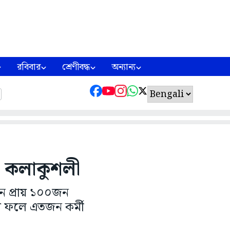
রবিবার
শ্রেণীবদ্ধ
অন্যান্য
০০ কলাকুশলী
েন প্রায় ১০০জন
ার ফলে এতজন কর্মী