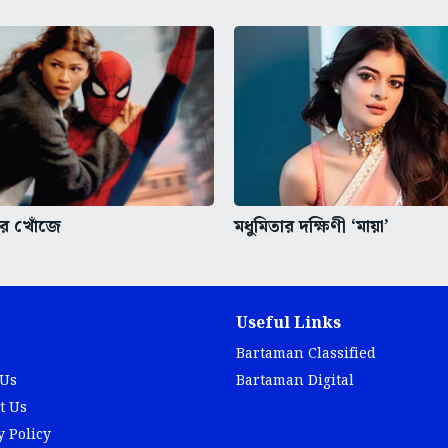
বার খোঁজে
মধুমিতার দক্ষিণী ‘মায়া’
Useful Links
Bartaman Classified
 Us
Bartaman Digital
t Us
y Policy