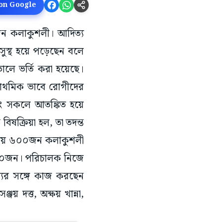
 on Google
০জন কলাকুশলী। আদিত্য
সুস্থ হয়ে পড়েছেন বলে
তালে ভর্তি করা হয়েছে।
াথমিক ভাবে রোগীদের
ং সকলে আতঙ্কিত হয়ে
বিষক্রিয়া হল, তা তদন্ত
 প্রায় ৬০০জন কলাকুশলী
১০০জন। পরিচালক নিজে
যর সঙ্গে কাজ করছেন
 দত্ত, অক্ষয় খান্না,