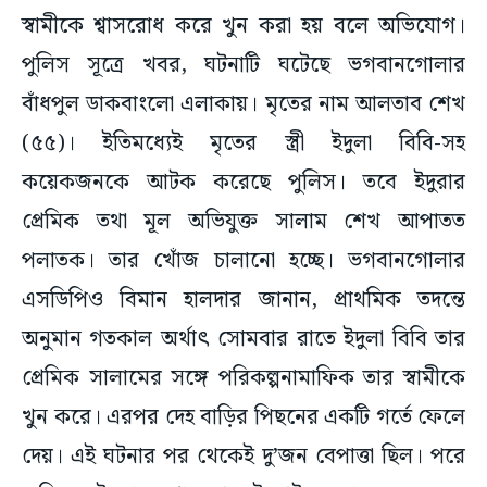
স্বামীকে শ্বাসরোধ করে খুন করা হয় বলে অভিযোগ।
পুলিস সূত্রে খবর, ঘটনাটি ঘটেছে ভগবানগোলার
বাঁধপুল ডাকবাংলো এলাকায়। মৃতের নাম আলতাব শেখ
(৫৫)। ইতিমধ্যেই মৃতের স্ত্রী ইদুলা বিবি-সহ
কয়েকজনকে আটক করেছে পুলিস। তবে ইদুরার
প্রেমিক তথা মূল অভিযুক্ত সালাম শেখ আপাতত
পলাতক। তার খোঁজ চালানো হচ্ছে। ভগবানগোলার
এসডিপিও বিমান হালদার জানান, প্রাথমিক তদন্তে
অনুমান গতকাল অর্থাৎ সোমবার রাতে ইদুলা বিবি তার
প্রেমিক সালামের সঙ্গে পরিকল্পনামাফিক তার স্বামীকে
খুন করে। এরপর দেহ বাড়ির পিছনের একটি গর্তে ফেলে
দেয়। এই ঘটনার পর থেকেই দু’জন বেপাত্তা ছিল। পরে