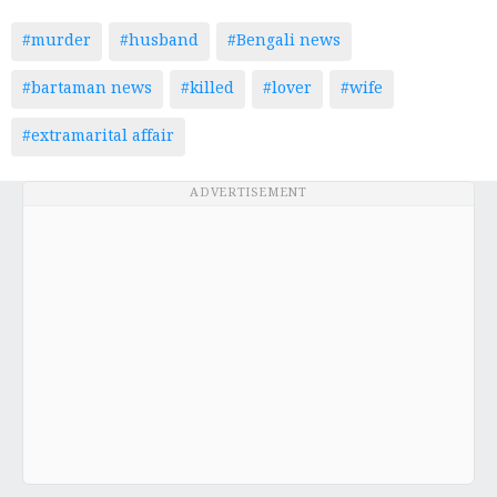
#murder
#husband
#Bengali news
#bartaman news
#killed
#lover
#wife
#extramarital affair
ADVERTISEMENT