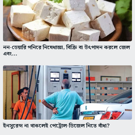
নন-ডেয়ারি পনিরে নিষেধাজ্ঞা, বিক্রি বা উৎপাদন করলে জেল
এবং...
ইনসুরেন্স না থাকলেই পেট্রোল-ডিজেল নিতে বাঁধা?