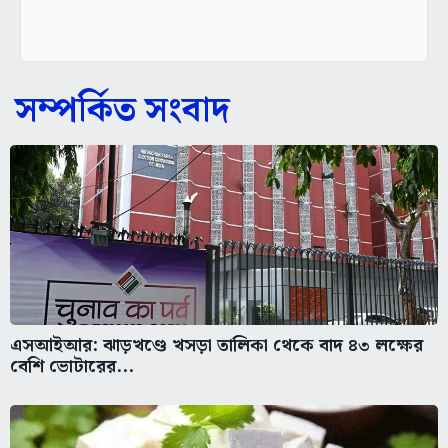
সম্পর্কিত সংবাদ
এসআইআর: ঝাড়খণ্ডে খসড়া তালিকা থেকে বাদ ৪৩ লক্ষের
বেশি ভোটারের...