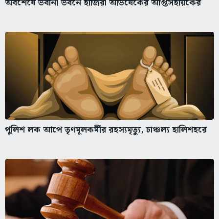
অবশেষে ভবানী ভবনে হাজিরা অভিষেকের আপ্তসহায়কের
পুলিশ লক আপে তৃণমূলকর্মীর রহস্যমৃত্যু, চাঞ্চল্য হালিশহরে