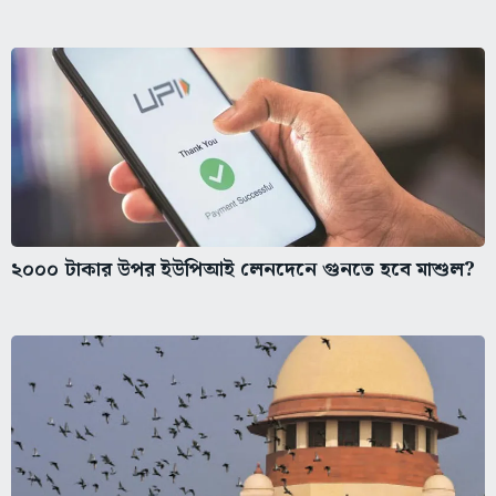
২০০০ টাকার উপর ইউপিআই লেনদেনে গুনতে হবে মাশুল?