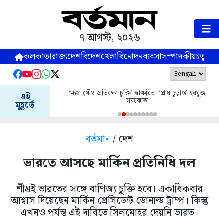
৭ আগস্ট, ২০২৬
কলকাতা
রাজ্য
দেশ
বিদেশ
খেলা
বিনোদন
ব্যবসা
সম্পাদকীয়
চতুষ্পর্ণ
‘মক্কা যৌথ প্রতিরক্ষা চুক্তি’ স্বাক্ষরিত, ‘প্রায় চূড়ান্ত’ হরমুজ
এই
সমঝোতা
মুহূর্তে
বর্তমান
/ দেশ
ভারতে আসছে মার্কিন প্রতিনিধি দল
শীঘ্রই ভারতের সঙ্গে বাণিজ্য চুক্তি হবে। একাধিকবার
আশ্বাস দিয়েছেন মার্কিন প্রেসিডেন্ট ডোনাল্ড ট্রাম্প। কিন্তু
এখনও পর্যন্ত এই দাবিতে সিলমোহর দেয়নি ভারত।