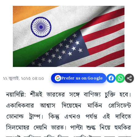
২২ জুলাই, ২০২৫ ০৪:০০
Prefer us on Google
নয়াদিল্লি: শীঘ্রই ভারতের সঙ্গে বাণিজ্য চুক্তি হবে।
একাধিকবার আশ্বাস দিয়েছেন মার্কিন প্রেসিডেন্ট
ডোনাল্ড ট্রাম্প। কিন্তু এখনও পর্যন্ত এই দাবিতে
সিলমোহর দেয়নি ভারত। পাল্টা শুল্ক নিয়ে হুমকির