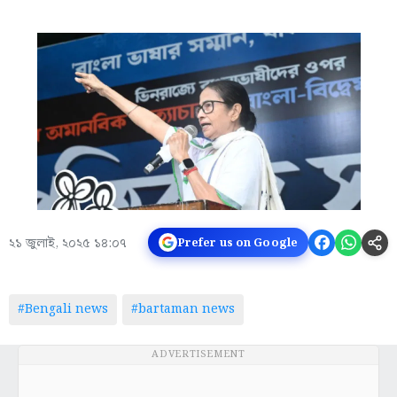
২১ জুলাই, ২০২৫ ১৪:০৭
Prefer us on Google
#Bengali news
#bartaman news
ADVERTISEMENT