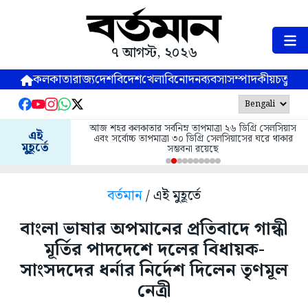
৭ আগস্ট, ২০২৬
কলকাতা
রাজ্য
দেশ
বিদেশ
খেলা
বিনোদন
ব্যবসা
সম্পাদকীয়
চতুষ্পর্ণ
আজ শহর কলকাতার সর্বনিম্ন তাপমাত্রা ২৬ ডিগ্রি সেলসিয়াস
এই
এবং সর্বোচ্চ তাপমাত্রা ৩০ ডিগ্রি সেলসিয়াসের ঘরে থাকার
মুহূর্তে
সম্ভবনা রয়েছে
বর্তমান
/ এই মুহূর্তে
বাংলা ভাষার অপমানের প্রতিবাদে গান্ধী
মূর্তির পাদদেশে দলের বিধায়ক-
সাংসদদের ধর্নার নির্দেশ দিলেন তৃণমূল
নেত্রী