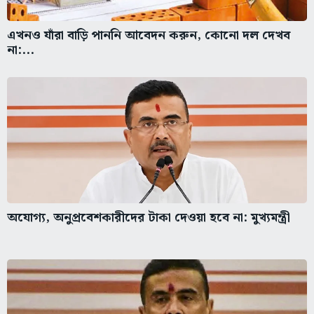
এখনও যাঁরা বাড়ি পাননি আবেদন করুন, কোনো দল দেখব
না:...
অযোগ্য, অনুপ্রবেশকারীদের টাকা দেওয়া হবে না: মুখ্যমন্ত্রী